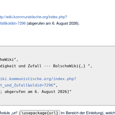
ttp://wiki.kommunistische.org/index.php?
fall&oldid=7296
(abgerufen am 6. August 2026).
iki.kommunistische.org/index.php?
t_und_Zufall&oldid=7296
",

oduls „url“ (
im Bereich der Einleitung), welc
\usepackage{url}