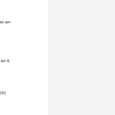
fen am
 am 6.
 UTC