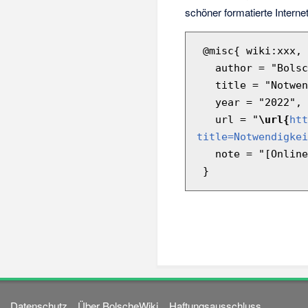
schöner formatierte Inter
 @misc{ wiki:xxx,

   author = "BolscheWiki",

   title = "Notwendigkeit und Zufall --- BolscheWiki{,} ",

   year = "2022",

   url = "
\url{
htt
title=Notwendigkei
   note = "[Online; abgerufen am 6. August 2026]"

Datenschutz
Über BolscheWiki
Haftungsausschluss