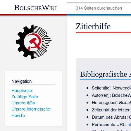
BolscheWiki
Zitierhilfe
Bibliografische
Navigation
Seitentitel: Notwendi
Hauptseite
Autor(en): BolscheW
Zufällige Seite
Herausgeber:
Bolsc
Unsere AGs
Unsere Internetseite
Zeitpunkt der letzte
HowTo
Datum des Abrufs: 
Permanente URL:
h