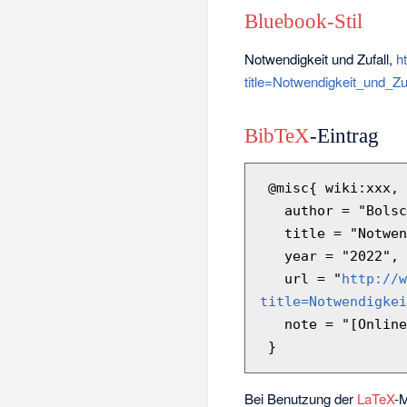
Bluebook-Stil
Notwendigkeit und Zufall,
h
title=Notwendigkeit_und_Zu
BibTeX
-Eintrag
 @misc{ wiki:xxx,

   author = "BolscheWiki",

   title = "Notwendigkeit und Zufall --- BolscheWiki{,} ",

   year = "2022",

   url = "
http://w
title=Notwendigkei
   note = "[Online; abgerufen am 6. August 2026]"

Bei Benutzung der
LaTeX
-M